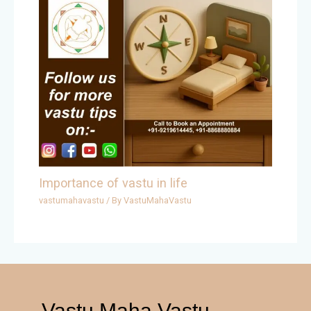
Importance of vastu in life
vastumahavastu
/ By
VastuMahaVastu
Vastu Maha Vastu