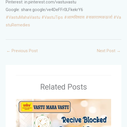
Pinterest: in.pinterest.com/vastuvastu
Google: share.google/ve4DeFFr0LFkekrY6
#VastuMahaVastu
#VastuTips
#आत्मविश्वास
#सकारात्मकऊर्जा
#Va
stuRemedies
←
Previous Post
Next Post
→
Related Posts